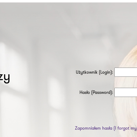
zy
Użytkownik (Login):
Hasło (Password):
Zapomniałem hasła (I forgot my